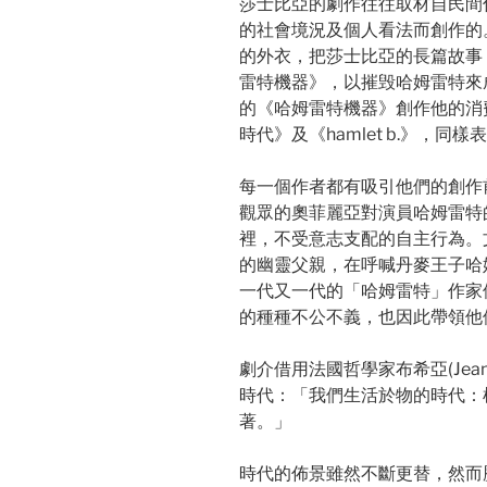
莎士比亞的劇作往往取材自民間
的社會境況及個人看法而創作的
的外衣，把莎士比亞的長篇故事
雷特機器》，以摧毁哈姆雷特來
的《哈姆雷特機器》創作他的消
時代》及《hamlet b.》，
每一個作者都有吸引他們的創作
觀眾的奧菲麗亞對演員哈姆雷特
裡，不受意志支配的自主行為。
的幽靈父親，在呼喊丹麥王子哈
一代又一代的「哈姆雷特」作家
的種種不公不義，也因此帶領他
劇介借用法國哲學家布希亞(Jean 
時代：「我們生活於物的時代：
著。」
時代的佈景雖然不斷更替，然而