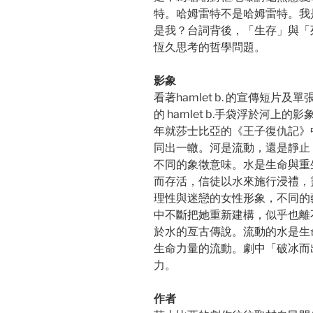
特。哈姆雷特不是哈姆雷特。我
是我？台詞背後，「生存」與「
恆久思考的哲學問題。
影象
看著hamlet b. 的宣傳短
的 hamlet b.手袋浮於河上的影象，與
年就莎士比亞的《王子復仇記》
同出一轍。河是流動，還是靜止
不同的象徵意味。水是生命與重
而存活，信徒以水來施行浸禮，
理性與迷戀的女性形象，不同的
中不斷把她重新建構，似乎也離
於水的亙古傳說。流動的水是生
生命力量的流動。劇中「破冰而
力。
作者