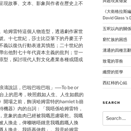
與超現實做愛
呈現故事、文本、影象與作者在歷史上不
《大衛格拉斯編作
David Glass ‘s
五呎以內的關
。哈姆雷特這個人物造型，透過劇作家世
號。十七世紀，莎士比亞筆下的丹麥王子
窮忙族的困惑
不義以復仇行動表達其憤怒；二十世紀的
溝通的四種言
帶出他對七十年代資本主義的批判；廿一
原型，探討現代人對文化產業各種或隱或
致電的罪咎
纖營的哲學
西紅柿的心結
說話，巴啦巴啦巴啦」──To be or
句，舞台上的思考，映照戲如人生、人生如戲的
場之前，飾演哈姆雷特的hamlet b崩
SEARCH
特機器》內的台詞：「我唔係哈姆雷特，
Search
，意象的血肉已經被我嘅思慮吸乾。我嘅
for:
被人換走，俾嗰啲唔鍾意我嘅戲嘅人換
嘅人換走。我唔再做戲」。我是哈姆雷