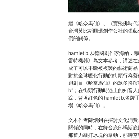
繼《哈奈馬仙》、《賣飛佛時代
台灣莫比斯圓環創作公社的張藝生以
們的關係。
hamlet b.以德國劇作家海納．穆勒
雷特機器》為文本參考，講述在
成了可以不斷被複製的藝術商品
對抗全球暖化行動的街頭行為藝
迴劇目《哈奈馬仙》的眾多扮演哈姆雷特演
b”；在街頭行動時遇上的知音
踪，背著紅色的 hamlet b
場《哈奈馬仙》。
文本作者陳炳釗在探討文化消費
關係的同時，在舞台底部竭斯底里的
那奮力敲打冰塊的舉動，那時空