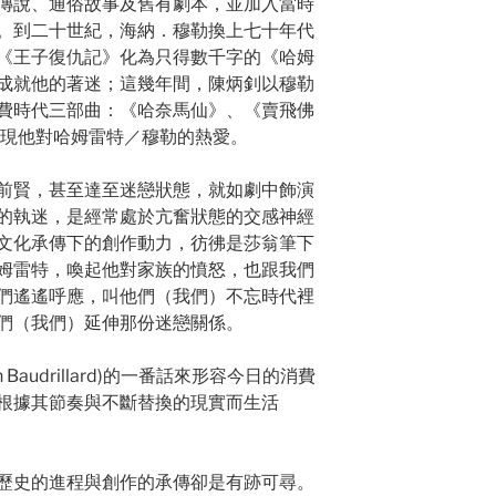
傳說、通俗故事及舊有劇本，並加入當時
。到二十世紀，海納．穆勒換上七十年代
《王子復仇記》化為只得數千字的《哈姆
成就他的著迷；這幾年間，陳炳釗以穆勒
費時代三部曲：《哈奈馬仙》、《賣飛佛
同樣表現他對哈姆雷特／穆勒的熱愛。
前賢，甚至達至迷戀狀態，就如劇中飾演
的執迷，是經常處於亢奮狀態的交感神經
文化承傳下的創作動力，彷彿是莎翁筆下
姆雷特，喚起他對家族的憤怒，也跟我們
們遙遙呼應，叫他們（我們）不忘時代裡
們（我們）延伸那份迷戀關係。
Baudrillard)的一番話來形容今日的消費
根據其節奏與不斷替換的現實而生活
歷史的進程與創作的承傳卻是有跡可尋。