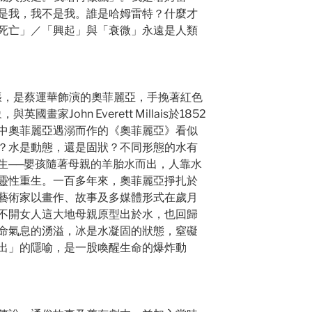
是我，我不是我。誰是哈姆雷特？什麼才
死亡」／「興起」與「衰微」永遠是人類
片及單張，是蔡運華飾演的奧菲麗亞，手挽著紅色
英國畫家John Everett Millais於1852
中奧菲麗亞遇溺而作的《奧菲麗亞》看似
？水是動態，還是固狀？不同形態的水有
生──嬰孩隨著母親的羊胎水而出，人靠水
靈性重生。一百多年來，奧菲麗亞掙扎於
藝術家以畫作、故事及多媒體形式在歲月
不開女人這大地母親原型出於水，也回歸
命氣息的湧溢，冰是水凝固的狀態，窒礙
出」的隱喻，是一股喚醒生命的爆炸動