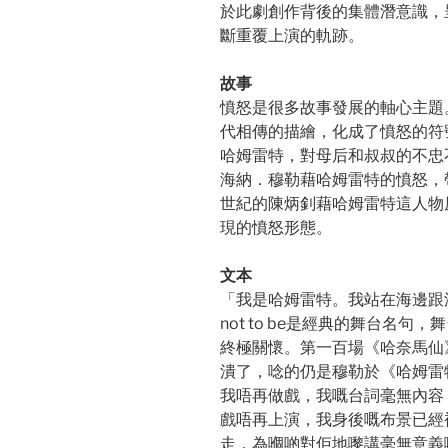
於此劇創作背後的集體潛意識，
斷重覆上演的軌跡。
故事
憤怒是很多故事發展的軸心主題
代相傳的描繪，化成了憤怒的符
哈姆雷特，對母后和叔叔的不忠
海納．穆勒藉哈姆雷特的憤怒，
世紀的陳炳釗藉哈姆雷特這人物
現的憤怒形態。
文本
「我是哈姆雷特。我站在海邊跟浪濤
not to be是經典的舞台名
終極關懷。第一百場《哈奈馬仙》開
潰了，唸的仍是穆勒於《哈姆雷
我唔再做戲，我嘅台詞毫無內容
戲唔再上演，我身後嘅布景已經
走，為嗰啲對佢地嚟講毫無意義