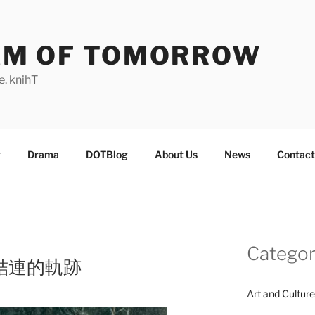
AM OF TOMORROW
. knihT
g
Drama
DOTBlog
About Us
News
Contact
Categor
歷史結連的軌跡
Art and Culture