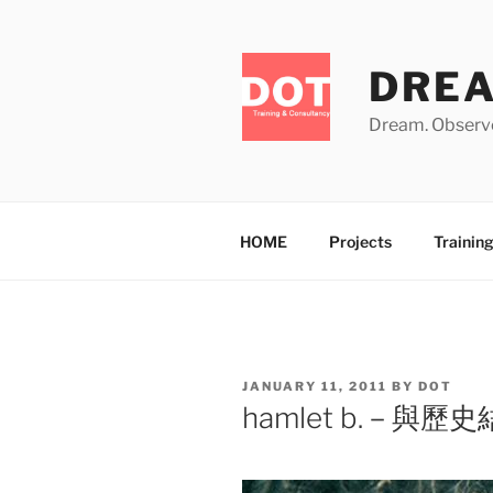
Skip
to
content
DRE
Dream. Observe
HOME
Projects
Trainin
POSTED
JANUARY 11, 2011
BY
DOT
ON
hamlet b.－與