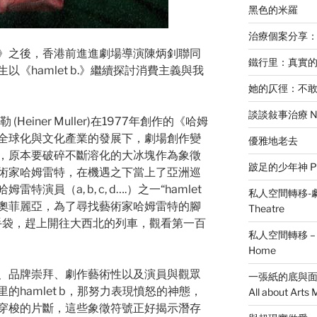
黑色的米羅
治療個案分享
》之後，香港前進進劇場導演陳炳釗聯同
鐵行里：真實
《hamlet b.》繼續探討消費主義與我
她的仄徑：不
談談敍事治療 Narr
 (Heiner Muller)在1977年創作的《哈姆
全球化與文化產業的發展下，劇場創作變
優雅地老去
，原本要破碎不斷溶化的大冰塊作為象徵
跛足的少年神 Pue
術家哈姆雷特，在機遇之下當上了亞洲巡
員（a, b, c, d….）之一“hamlet
私人空間轉移-劇場篇 
人奧菲麗亞，為了尋找藝術家哈姆雷特的腳
Theatre
.名牌手袋，趕上開往大西北的列車，觀看第一百
私人空間轉移 – 家居
Home
、品牌崇拜、劇作藝術性以及演員與觀眾
一張紙的底與面：談藝
hamlet b，那努力表現憤怒的神態，
All about Art
穿梭的片斷，這些象徵符號正好揭示潛存