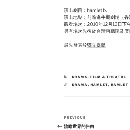
演出劇目：hamlet b.
演出地點：前進進牛棚劇場（香
觀看場次：2010年12月12日下
另有場次先後於台灣兩廳院及廣
最先發表於
獨立媒體
CATEGORIES
DRAMA, FILM & THEATRE
TAGS
DRAMA
,
HAMLET
,
HAMLET
Post
Previous
PREVIOUS
navigation
Post
陰暗世界的告白