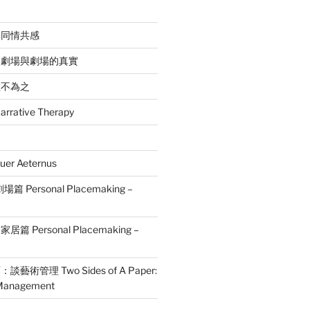
：同情共感
的劇場與劇場的真實
敢不為之
ative Therapy
r Aeternus
Personal Placemaking –
篇 Personal Placemaking –
術管理 Two Sides of A Paper:
s Management