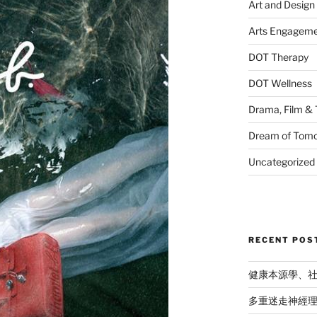
Art and Design
Arts Engagem
DOT Therapy
DOT Wellness
Drama, Film & 
Dream of Tom
Uncategorized
RECENT POS
健康本源學、
多重迷走神經