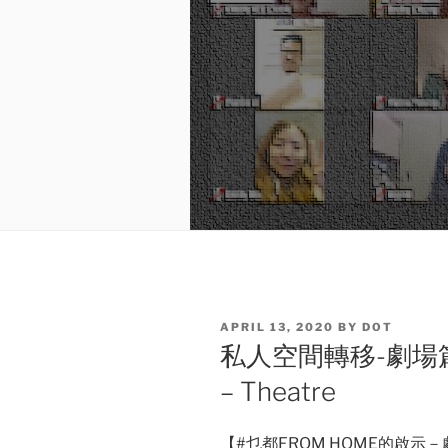
POSTED
APRIL 13, 2020
BY
DOT
ON
私人空間轉移-劇場篇 Pe
– Theatre
【#乜都FROM HOME的啟