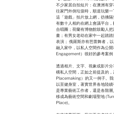
不少家居自拍短片：在澳洲有穿
往家門外倒垃圾時，順道玩樂一
這「遊戲」拍片放上網，彷彿隔
有數十人相約在網上會議平台，
合唱團；荷蘭有博物館鼓勵人把
畫；有男女老幼在家中一起踏踏
表演； 俄羅斯亦有芭蕾舞者，
融入家中，以私人空間作為公開表
Engagement）很好的參考案
透過相片、文字、視象或影片分
構私人空間，正如之前提及的，正好
Placemaking）的又一例
以至健身室，著實世界各地陸續
是專業藝術工作者，還是各階層
移成為藝術空間和劇場聖地 (Turning Pe
Place)。