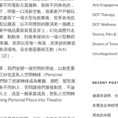
著不同電影主題服飾、裝扮不同角色的，
Arts Engagem
下，呼吸一口清新空氣，當家家戶戶都玩
DOT Therapy
空參與了一場大型化粧舞會。世界各地也
配以樂器，以不同聲部的匯演來一個網上
DOT Wellness
家中物品重新裝置及穿上，幻化成歷代名
Drama, Film & 
腳、動動身，到後來綵排出一場小型舞蹈
以客廳、廚房以至每一角落，把美妙的舞姿
Dream of Tom
演場地。這全都是藝術互動（Arts
Uncategorized
例［註］。
享，我們改變一個空間的用途，以創意重
也是私人空間轉移（Personal
子。我們除了把家轉移成為餐廳、酒吧、髪型屋
RECENT POS
有不同的人，苦悶讓他們激發創意，不論
人士，或是一般家庭成員，把私人空間轉
健康本源學、
rsonal Place into Theatre
多重迷走神經
黑色的米羅