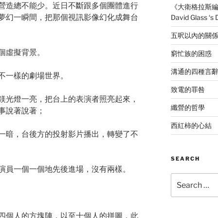
營造總不能少。近日不斷跟多個團體進行
《大衛格拉斯編作
夢幻一瞬間，把那個視訊影像幻化成舞台
David Glass ‘s
五呎以內的關
個虛擬背景。
窮忙族的困惑
溝通的四種言
不一樣的劇場世界。
致電的罪咎
鎂光燈一亮，把台上的表演者照亮起來，
纖營的哲學
事說著說著；
西紅柿的心結
一暗，台後方的投射影片播出，轉變了不
SEARCH
演員一個一個地先後進場，沒有兩樣。
Search
for:
四個人的方塊陣，以至十個人的拼圖，此