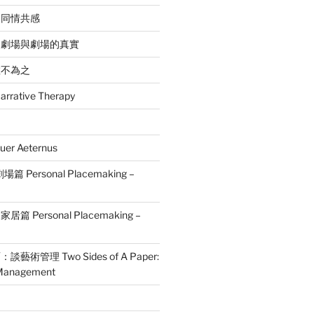
：同情共感
的劇場與劇場的真實
敢不為之
ative Therapy
r Aeternus
Personal Placemaking –
篇 Personal Placemaking –
術管理 Two Sides of A Paper:
s Management