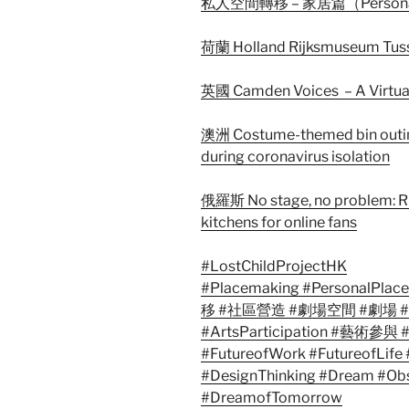
私人空間轉移 – 家居篇（Personal 
荷蘭 Holland Rijksmuseum Tuss
英國 Camden Voices – A Virtual
澳洲 Costume-themed bin outings
during coronavirus isolation
俄羅斯 No stage, no problem: Rus
kitchens for online fans
#LostChildProjectHK
#Placemaking
#PersonalPlac
移
#社區營造
#劇場空間
#劇場
#
#ArtsParticipation
#藝術參與
#
#FutureofWork
#FutureofLife
#DesignThinking
#Dream
#Obs
#DreamofTomorrow