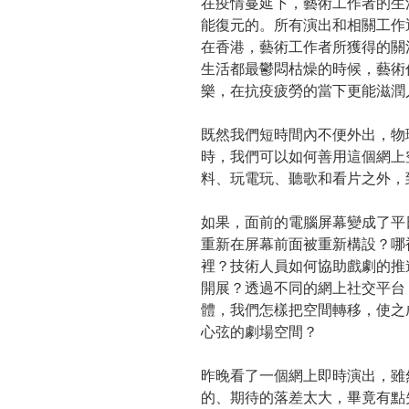
在疫情蔓延下，藝術工作者的生
能復元的。所有演出和相關工作
在香港，藝術工作者所獲得的關
生活都最鬱悶枯燥的時候，藝術
樂，在抗疫疲勞的當下更能滋潤
既然我們短時間內不便外出，物
時，我們可以如何善用這個網上
料、玩電玩、聽歌和看片之外，
如果，面前的電腦屏幕變成了平
重新在屏幕前面被重新構設？哪
裡？技術人員如何協助戲劇的推
開展？透過不同的網上社交平台
體，我們怎樣把空間轉移，使之
心弦的劇場空間？
昨晚看了一個網上即時演出，雖
的、期待的落差太大，畢竟有點