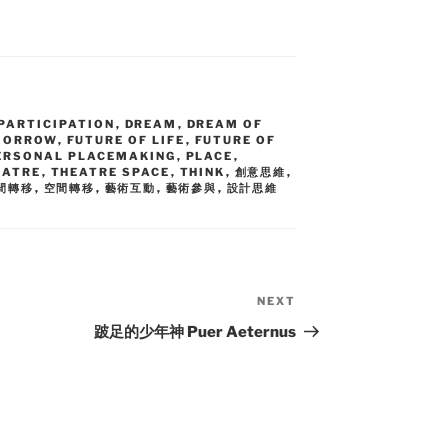
PARTICIPATION
,
DREAM
,
DREAM OF
MORROW
,
FUTURE OF LIFE
,
FUTURE OF
ERSONAL PLACEMAKING
,
PLACE
,
EATRE
,
THEATRE SPACE
,
THINK
,
創意思維
,
間轉移
,
空間轉移
,
藝術互動
,
藝術參與
,
設計思維
NEXT
Next
Post
跛足的少年神 Puer Aeternus