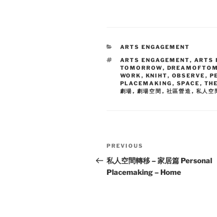
CATEGORIES
ARTS ENGAGEMENT
TAGS
ARTS ENGAGEMENT
,
ARTS 
TOMORROW
,
DREAMOFTO
WORK
,
KNIHT
,
OBSERVE
,
P
PLACEMAKING
,
SPACE
,
TH
劇場
,
劇場空間
,
社區營造
,
私人空
Post
Previous
PREVIOUS
navigation
Post
私人空間轉移 – 家居篇 Personal
Placemaking – Home