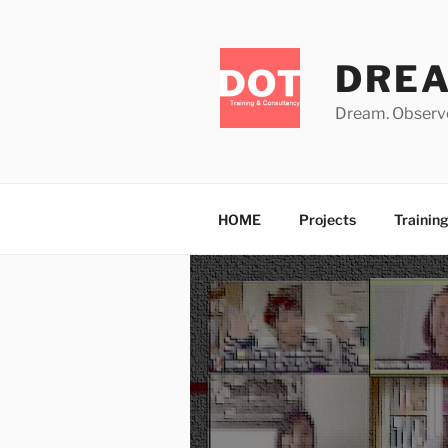
Skip
to
content
DRE
Dream. Observe
HOME
Projects
Trainin