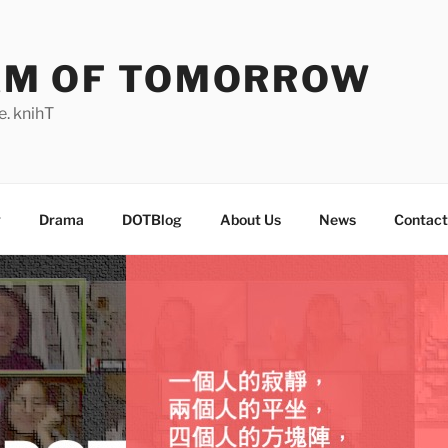
AM OF TOMORROW
. knihT
g
Drama
DOTBlog
About Us
News
Contact