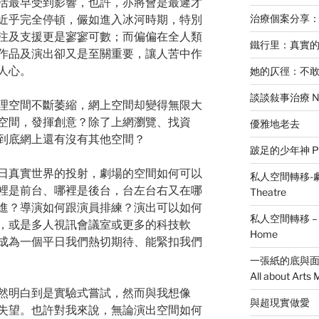
活最早受到影響，也許，亦將會是最遲才
治療個案分享
近乎完全停頓，儼如進入冰河時期，特別
注及支援更是寥寥可數；而偏偏在全人類
鐵行里：真實
作品及演出卻又是至關重要，讓人苦中作
人心。
她的仄徑：不
談談敍事治療 Narr
理空間不斷萎縮，網上空間却變得無限大
空間，發揮創意？除了上網瀏覽、找資
優雅地老去
到底網上還有沒有其他空間？
跛足的少年神 Pue
日真實世界的投射，劇場的空間如何可以
私人空間轉移-劇場篇 
裡是前台、哪裡是後台，台左台右又在哪
Theatre
進？導演如何跟演員排練？演出可以如何
私人空間轉移 – 家居
，或是多人視訊會議室或更多的科技軟
Home
成為一個平日我們熱切期待、能緊扣我們
一張紙的底與面：談藝
All about Art
然明白到是實驗式嘗試，然而與我想像
與超現實做愛
失望。也許對我來說，無論演出空間如何