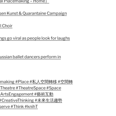
Placemaking – Home）
en Kunst & Quarantaine Campaign
 Choir
 go viral as people look for laughs
sian ballet dancers perform in
emaking
#Place
#私人空間轉移
#空間轉
Theatre
#TheatreSpace
#Space
ArtsEngagement
#藝術互動
#CreativeThinking
#未來生活趨勢
erve
#Think
#knihT