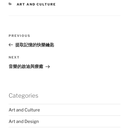
CATEGORIES
ART AND CULTURE
Post
Previous
PREVIOUS
navigation
Post
提取記憶的快樂鑰匙
Next
NEXT
Post
音樂的啟迪與療癒
Categories
Art and Culture
Art and Design