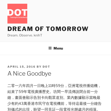
Skip
to
content
DREAM OF TOMORROW
Dream. Observe. knihT
Menu
POSTED
APRIL 15, 2016
BY
DOT
ON
A Nice Goodbye
二零一六年四月一日晚上11時59分，亞洲電視停播熄機，
結束了59年電視廣播歷史。坊間一早流傳說閉台前一分
鐘，畫面會顯示告別卡向觀眾道別。業內數據顯示當晚最
少有約43萬香港市民守在電視機前，等待這最後一分鐘告
別儀式的出現，盼望一同見証一段電視光輝歲月的殞落。