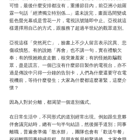
可惜，最後什麼安排都沒有，重播節目內，前亞洲小姐羅
霖一句話「經濟獨立特別係….」還未說完，畫面迅間變成
藍色螢光幕或是雪花一片，電視訊號隨即中止。亞視就這
樣選擇用自己的方式，跟服務了超過半世紀的觀眾道別。
亞視這樣「突然死亡」，臉書上不少人留言表示詫異、悲
傷或憤怒。有的說她「再會」也不講一句，實在禮貌欠
奉；有的恨她賴皮走數，核突兼羞家；有的怪她欺騙觀
眾，盡是謊言。一個已沒有什麼節目製作的電視台，亦不
過是傳說中只得一分鐘的告別卡，人們為什麼還要守在電
視機前，等待什麼發生；大家為什麼都這麼著緊，這麼介
懷？
因為人對於分離，都渴望一個道別儀式。
在日常生活中，不同形式的道別經常出現。例如跟生意夥
伴會議完結時，總有一句半句結語，然後握手道別；同事
離職，普遍會準備「散水餅」，團隊也會有「歡送午餐」
祝福離職同事錦繡前程。與朋友飯局相聚過後，大家會簡