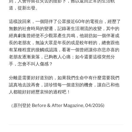
則，人會停留在失去的陰影下，難以返回正常的生活軌
道，從新出發。
這樣說回來，一個陪伴了公眾接近60年的電視台，經歷了
無數的社會時局的變遷，記錄著生活潮流的改變，其中的
經典劇集曾經使不少觀眾產生共鳴，他就彷如一個伴著成
長的老朋友，無論大眾是年長的或是較年輕的，總會跟他
有某種程度的接觸或認識，看著一個曾經讓你亦悲亦喜的
老朋友逐漸衰落，已夠教人心痛；如今還要這樣突然分
手，怎會不叫人傷感？
分離是需要好好道別的，如果我們生命中有什麼需要我們
認真地去說再會，請珍惜每一個道別的機會，讓自己和他
人都能好好經歷哀悼的過程吧！
（原刊登於 Before & After Magazine, 04/2016)