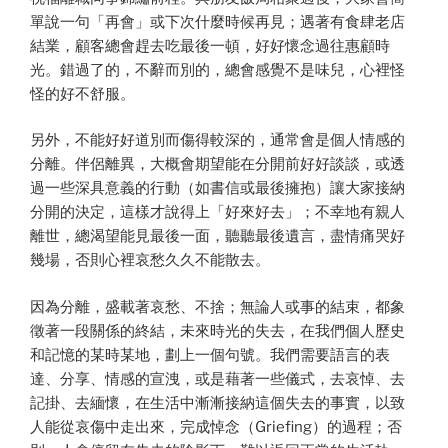
單說一句「再會」或下次什麼時候再見；遇著有食肆老店
結業，顧客總會趕去吃最後一頓，好好懷念過往惠顧時
光。錯過了的，不辭而別的，總會感覺不是味兒，心裡怪
怪的好不舒服。
另外，不能好好道別而傷得較深的，通常會是個人情感的
分離。伴侶離異，大概會期望能在分開前好好談談，或透
過一些深具意義的行動（如書信或最後擁抱）讓大家接納
分開的決定，這樣才說得上「好來好去」；不幸地有親人
離世，總渴望能見最後一面，聽聽最後遺言，盡情痛哭好
幾場，否則心裡哀愁久久不能散去。
因為分離，盛載著哀愁、不捨；無論人或事的結束，都象
徵著一段關係的終結，未來時光的失去，在我們個人歷史
和記憶的某時某地，劃上一個句號。我們需要語言的表
達、分享、情感的宣洩，或是藉著一些儀式，去哀悼、去
記掛、去緬懷，在生活中漸漸接納這個失去的事實，以致
人能從哀傷中走出來，完成悼念（Griefing）的過程；否