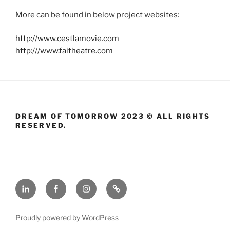
More can be found in below project websites:
http://www.cestlamovie.com
http:///www.faitheatre.com
DREAM OF TOMORROW 2023 © ALL RIGHTS
RESERVED.
LinkedIn
Facebook
Instagram
Cest
la
Movie
Proudly powered by WordPress