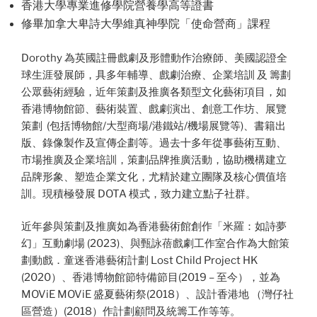
香港大學專業進修學院營養學高等證書
修畢加拿大卑詩大學維真神學院「使命營商」課程
Dorothy 為英國註冊戲劇
及形體動作
治療師、美國認證全
球生涯發展師，具多年輔導、戲劇治療、企業培訓 及 籌劃
公眾藝術經驗，近年策劃及推廣各類型文化藝術項目，如
香港博物館節、藝術裝置、戲劇演出、創意工作坊、展覽
策劃 (包括博物館/大型商場/港鐵站/機場展覽等)、書籍出
版、錄像製作及宣傳企劃等。過去十多年從事藝術互動、
市場推廣及企業培訓，策劃品牌推廣活動，協助機構建立
品牌形象、塑造企業文化，尤精於建立團隊及核心價值培
訓。現積極發展 DOTA 模式，致力建立點子社群。
近年參與策劃及推廣如為香港藝術館創作「米羅：如詩夢
幻」互動劇場 (2023)、與甄詠蓓戲劇工作室合作為大館策
劃動戲．童迷香港藝術計劃 Lost Child Project HK
(2020）、香港博物館節特備節目(2019 – 至今），並為
MOViE MOViE 盛夏藝術祭(2018）、設計香港地 （灣仔社
區營造）(2018）作計劃顧問及統籌工作等等。