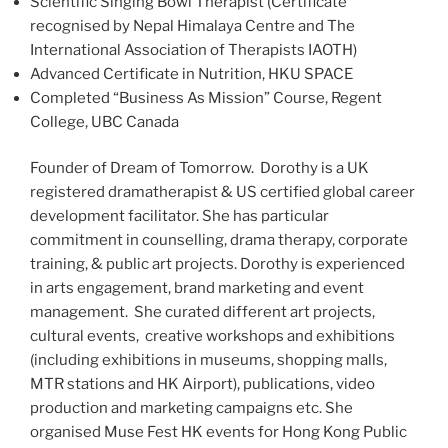
Scientific Singing Bowl Therapist (Certificate
recognised by Nepal Himalaya Centre and The
International Association of Therapists IAOTH)
Advanced Certificate in Nutrition, HKU SPACE
Completed “Business As Mission” Course, Regent
College, UBC Canada
Founder of Dream of Tomorrow. Dorothy is a UK
registered dramatherapist & US certified global career
development facilitator. She has particular
commitment in counselling, drama therapy, corporate
training, & public art projects. Dorothy is experienced
in arts engagement, brand marketing and event
management. She curated different art projects,
cultural events, creative workshops and exhibitions
(including exhibitions in museums, shopping malls,
MTR stations and HK Airport), publications, video
production and marketing campaigns etc. She
organised Muse Fest HK events for Hong Kong Public