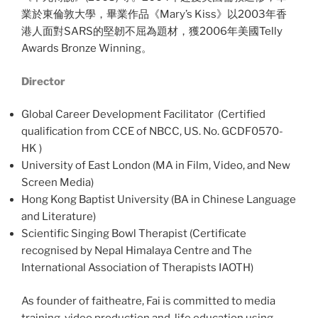
業於東倫敦大學，畢業作品《Mary’s Kiss》以2003年香
港人面對SARS的堅韌不屈為題材，獲2006年美國Telly
Awards Bronze Winning。
Director
Global Career Development Facilitator (Certified
qualification from CCE of NBCC, US. No. GCDF0570-
HK )
University of East London (MA in Film, Video, and New
Screen Media)
Hong Kong Baptist University (BA in Chinese Language
and Literature)
Scientific Singing Bowl Therapist (Certificate
recognised by Nepal Himalaya Centre and The
International Association of Therapists IAOTH)
As founder of faitheatre, Fai is committed to media
training, video production and life education using