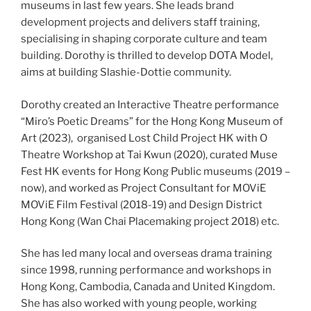
museums in last few years. She leads brand
development projects and delivers staff training,
specialising in shaping corporate culture and team
building. Dorothy is thrilled to develop DOTA Model,
aims at building Slashie-Dottie community.
Dorothy created an Interactive Theatre performance
“Miro’s Poetic Dreams” for the Hong Kong Museum of
Art (2023), organised Lost Child Project HK with O
Theatre Workshop at Tai Kwun (2020), curated Muse
Fest HK events for Hong Kong Public museums (2019 –
now), and worked as Project Consultant for MOViE
MOViE Film Festival (2018-19) and Design District
Hong Kong (Wan Chai Placemaking project 2018) etc.
She has led many local and overseas drama training
since 1998, running performance and workshops in
Hong Kong, Cambodia, Canada and United Kingdom.
She has also worked with young people, working