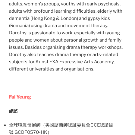
adults, women’s groups, youths with early psychosis,
adults with profound learning difficulties, elderly with
dementia (Hong Kong & London) and gypsy kids
(Romania) using drama and movement therapy.
Dorothy is passionate to work especially with young
people and women about personal growth and family
issues. Besides organising drama therapy workshops,
Dorothy also teaches drama therapy or arts-related
subjects for Kunst EXA Expressive Arts Academy,
different universities and organisations.
_____
Fai Yeung
總監
全球職涯發展師（美國諮商師認証委員會CCE認證編
號 GCDF0570-HK）