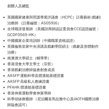
創辦人及總監
英國國家健康與照護專業評議會（HCPC）註冊藝術 (戲劇)
治療師 （註冊編號：AS05916）
全球職涯發展師 （美國諮商師認証委員會CCE認證編號：
GCDF0569-HK）
中國國家企業培訓師（中國職業資格認證）
英國倫敦皇家中央演講及戲劇學院碩士（戲劇及形體動作
治療）
南澳洲大學碩士（輔導學）
香港浸會大學文學士（宗哲）
香港戲劇治療師協會創會成員
AASFP 運動科學及體適能基礎證書
AASFP 高級私人教練證書
PFAHK 體適能基礎證書
香港伸展運動學會伸展導師
科學頌缽療癒師 （尼泊爾喜馬拉雅中心及IAOTH國際治療
師協會認可）