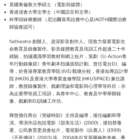
英國東倫敦大學碩士 （電影與媒體）
香港浸會大學文學士（中國語言和文學）
科學頌缽療癒師 （尼泊爾喜馬拉雅中心及IAOTH國際治療
師協會認可）
faitheatre 創辦人、資深影音創作人。現致力發展電影生
命教育及錄像製作。影音媒體教育及培訓工作超過二十年
經驗，拍攝通識學習教材和網上短片，策劃《U-Action青
年行動錄像節》青年劇本拍攝資助計劃。曾任電台DJ、編
導，於香港專業教育學院 (IVE) 觀塘分校，香港知專設計學
院 (HKDI) 及香港大學專業進修學院 (HKUSPACE) 兼任講
師，教授錄像製作、戲劇理論和電影與心理學等科目；亦
為企業帶領員工培訓，為青年中心、教會及中學舉辦錄
像、戲劇和DJ訓練工作坊。
輝曾擔任商台《突破時刻》主持及編導，後任編劇和導
演。導演作品包括電影《甜美生活》(2000)，接拍禁毒
署、公民教育委員會短片，電視製作《比賽人》(1999)
《不死傳說》(2003) 等。2004年赴笈英國倫敦進修，畢