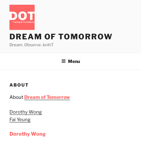
Skip
to
content
DREAM OF TOMORROW
Dream. Observe. knihT
Menu
ABOUT
About
Dream of Tomorrow
Dorothy Wong
Fai Yeung
Dorothy Wong