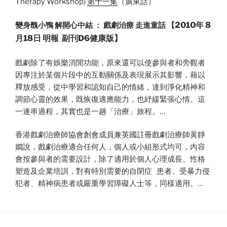
Therapy Workshop)
第十一集
（廣東話）
2010年 8
變身醜小鴨 解開心中結 ： 戲劇治療 走進童話
【
月18日 明報 副刊
D6
健康版】
戲劇除了有娛樂消閒功能，原來還可以使參與者和旁觀者
因專注於某個片段中的互動關係及表現展示其影響，藉以
釋放感受，從中學習和認知自己的情緒，達到淨化精神和
調節心靈的效果，既恢復適應能力，也紓緩緊張心情。這
一連串過程，其實也是一趟「治療」旅程。…
香港戲劇治療師協會創會成員兼英國註冊戲劇治療師黃靜
嫺說，戲劇治療適合任何人，個人或小組形式均可，內容
會按參與者的需要設計，除了適用於個人心理成長、性格
塑造及企業培訓，對有特別需要的自閉症 患者、受暴力侵
犯者、精神病患者或嚴重學習障礙人士等，同樣適用。…