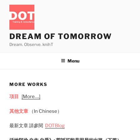
Skip
to
content
DREAM OF TOMORROW
Dream. Observe. knihT
Menu
MORE WORKS
項
目
[More….]
其他文章
（In Chinese）
最新文章 請參閱
DOTBlog